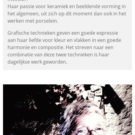
Haar passie voor keramiek en beeldende vorming in
het algemeen,
uit zich op dit moment dan ook in het
werken met porselein.
Grafische technieken geven een goede expressie
aan haar liefde
voor kleur en vlakken in een goede
harmonie en compositie.
Het streven naar een
combinatie van deze twee technieken
is haar
dagelijkse werk geworden.