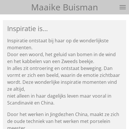
Maaike Buisman
Ga
direct
naar
Inspiratie is...
de
hoofdinhoud
Inspiratie ontstaat bij haar op de wonderlijkste
momenten.
Door een woord, het geluid van bomen in de wind
en het kabbelen
van een Zweeds beekje.
In alles zit ontroering en ontstaat beweging.
Dan
vormt er zich een beeld, waarin de emotie zichtbaar
wordt.
Deze wonderlijke inspiratie momenten vind
ze altijd,
niet alleen in haar dagelijks leven maar vooral in
Scandinavië en China.
Door het werken in Jingdezhen China, maakt ze zich
de oude techniek van het werken met porselein
meester.