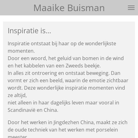
Maaike Buisman
Ga
direct
naar
Inspiratie is...
de
hoofdinhoud
Inspiratie ontstaat bij haar op de wonderlijkste
momenten.
Door een woord, het geluid van bomen in de wind
en het kabbelen
van een Zweeds beekje.
In alles zit ontroering en ontstaat beweging.
Dan
vormt er zich een beeld, waarin de emotie zichtbaar
wordt.
Deze wonderlijke inspiratie momenten vind
ze altijd,
niet alleen in haar dagelijks leven maar vooral in
Scandinavië en China.
Door het werken in Jingdezhen China, maakt ze zich
de oude techniek van het werken met porselein
meester.