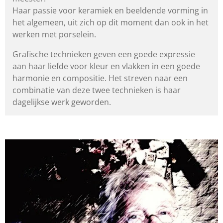
Haar passie voor keramiek en beeldende vorming in
het algemeen,
uit zich op dit moment dan ook in het
werken met porselein.
Grafische technieken geven een goede expressie
aan haar liefde
voor kleur en vlakken in een goede
harmonie en compositie.
Het streven naar een
combinatie van deze twee technieken
is haar
dagelijkse werk geworden.