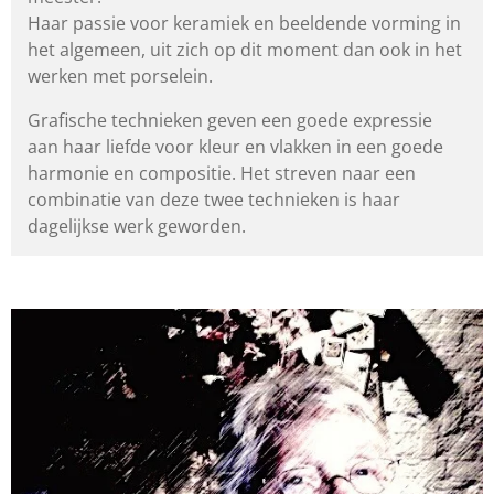
Haar passie voor keramiek en beeldende vorming in
het algemeen,
uit zich op dit moment dan ook in het
werken met porselein.
Grafische technieken geven een goede expressie
aan haar liefde
voor kleur en vlakken in een goede
harmonie en compositie.
Het streven naar een
combinatie van deze twee technieken
is haar
dagelijkse werk geworden.