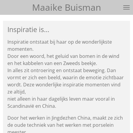
Maaike Buisman
Ga
direct
naar
Inspiratie is...
de
hoofdinhoud
Inspiratie ontstaat bij haar op de wonderlijkste
momenten.
Door een woord, het geluid van bomen in de wind
en het kabbelen
van een Zweeds beekje.
In alles zit ontroering en ontstaat beweging.
Dan
vormt er zich een beeld, waarin de emotie zichtbaar
wordt.
Deze wonderlijke inspiratie momenten vind
ze altijd,
niet alleen in haar dagelijks leven maar vooral in
Scandinavië en China.
Door het werken in Jingdezhen China, maakt ze zich
de oude techniek van het werken met porselein
meester.