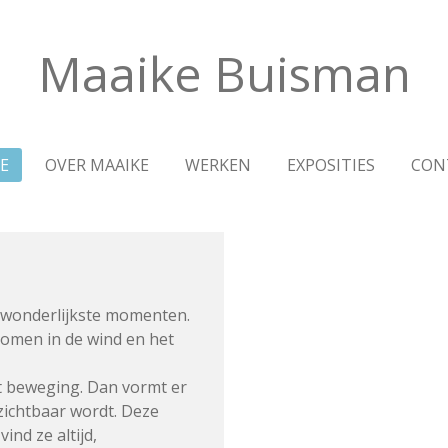
Maaike Buisman
E
OVER MAAIKE
WERKEN
EXPOSITIES
CON
e wonderlijkste momenten.
bomen in de wind en het
at beweging.
Dan vormt er
zichtbaar wordt.
Deze
ind ze altijd,