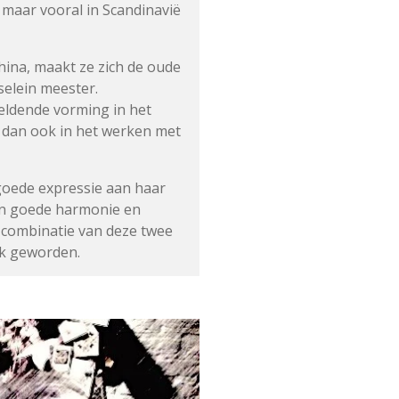
n maar vooral in Scandinavië
ina, maakt ze zich de oude
selein meester.
eldende vorming in het
t dan ook in het werken met
goede expressie aan haar
en goede harmonie en
 combinatie van deze twee
rk geworden.