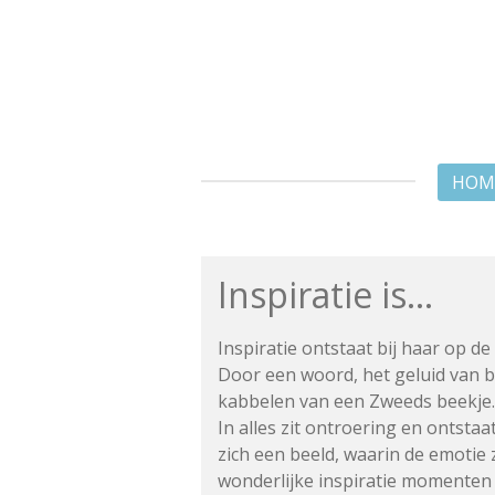
Ga
direct
naar
de
hoofdinhoud
HOM
Inspiratie is...
Inspiratie ontstaat bij haar op d
Door een woord, het geluid van 
kabbelen
van een Zweeds beekje.
In alles zit ontroering en ontsta
zich een beeld, waarin de emotie 
wonderlijke inspiratie momenten v