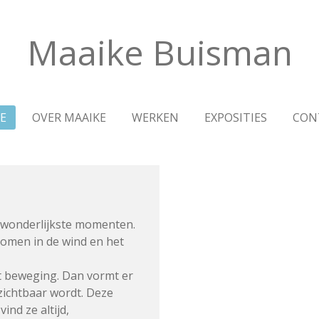
Maaike Buisman
E
OVER MAAIKE
WERKEN
EXPOSITIES
CON
e wonderlijkste momenten.
bomen in de wind en het
at beweging.
Dan vormt er
zichtbaar wordt.
Deze
ind ze altijd,