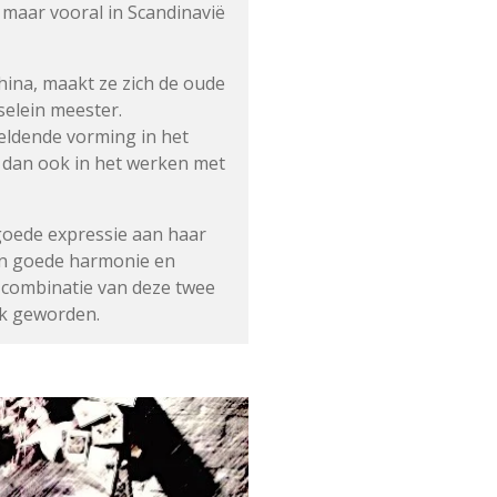
n maar vooral in Scandinavië
ina, maakt ze zich de oude
selein meester.
eldende vorming in het
t dan ook in het werken met
goede expressie aan haar
en goede harmonie en
 combinatie van deze twee
rk geworden.