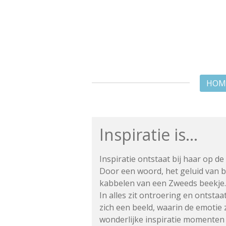
Ga
direct
naar
de
hoofdinhoud
HOM
Inspiratie is...
Inspiratie ontstaat bij haar op d
Door een woord, het geluid van 
kabbelen
van een Zweeds beekje.
In alles zit ontroering en ontsta
zich een beeld, waarin de emotie 
wonderlijke inspiratie momenten v