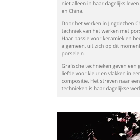
niet alleen in haar dagelijks leve
en China.
Door het werken in Jingdezhen C
techniek van het werken met por
Haar passie voor keramiek en be
algemeen,
uit zich op dit momen
porselein.
Grafische technieken geven een 
liefde
voor kleur en vlakken in e
compositie.
Het streven naar ee
technieken
is haar dagelijkse we