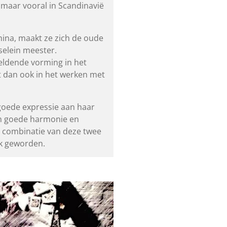
n maar vooral in Scandinavië
hina, maakt ze zich de oude
selein meester.
eldende vorming in het
t dan ook in het werken met
goede expressie aan haar
en goede harmonie en
n combinatie van deze twee
rk geworden.