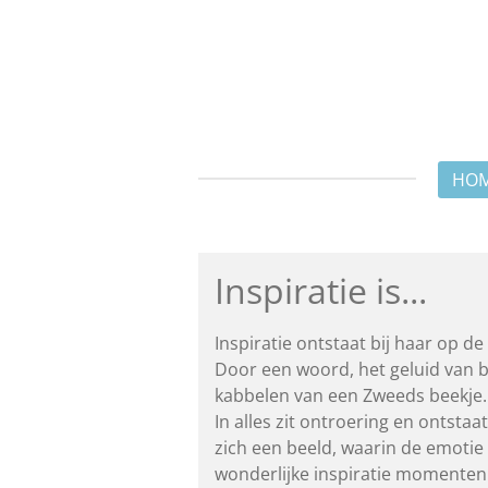
Ga
direct
naar
de
hoofdinhoud
HO
Inspiratie is...
Inspiratie ontstaat bij haar op 
Door een woord, het geluid van 
kabbelen
van een Zweeds beekje.
In alles zit ontroering en ontsta
zich een beeld, waarin de emotie
wonderlijke inspiratie momenten v